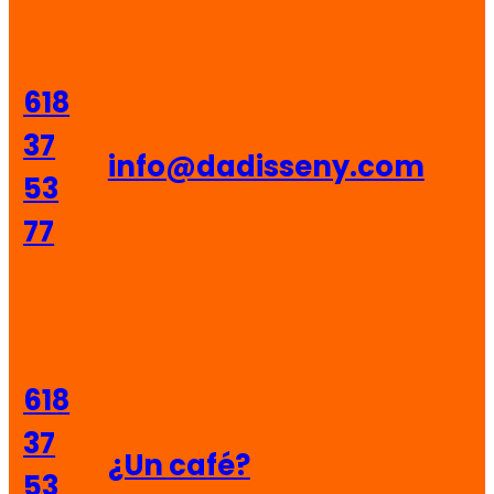
618
37
info@dadisseny.com
53
77
618
37
¿Un café?
53