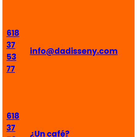
618
37
info@dadisseny.com
53
77
618
37
¿Un café?